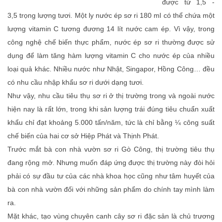
được từ 1,5 -
3,5 trọng lượng tươi. Một ly nước ép sơ ri 180 ml có thể chứa một
lượng vitamin C tương đương 14 lít nước cam ép. Vì vậy, trong
công nghệ chế biến thực phẩm, nước ép sơ ri thường được sử
dụng để làm tăng hàm lượng vitamin C cho nước ép của nhiều
loại quả khác. Nhiều nước như Nhật, Singapor, Hồng Công… đều
có nhu cầu nhập khẩu sơ ri dưới dạng tươi.
Như vậy, nhu cầu tiêu thụ sơ ri ở thị trường trong và ngoài nước
hiện nay là rất lớn, trong khi sản lượng trái đúng tiêu chuẩn xuất
khẩu chỉ đạt khoảng 5.000 tấn/năm, tức là chỉ bằng ¼ công suất
chế biến của hai cơ sở Hiệp Phát và Thịnh Phát.
Trước mắt bà con nhà vườn sơ ri Gò Công, thị trường tiêu thụ
đang rộng mở. Nhưng muốn đáp ứng được thị trường này đòi hỏi
phải có sự đầu tư của các nhà khoa học cũng như tâm huyết của
bà con nhà vườn đối với những sản phẩm do chính tay mình làm
ra.
Mặt khác, tạo vùng chuyên canh cây sơ ri đặc sản là chủ trương