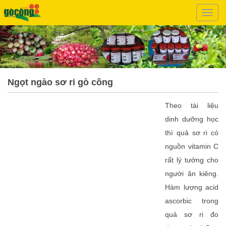
Đây
là
menu
mobil
Ngọt ngào sơ ri gò công
Theo tài liệu
dinh dưỡng học
thì quả sơ ri có
nguồn vitamin C
rất lý tưởng cho
người ăn kiêng.
Hàm lượng acid
ascorbic trong
quả sơ ri đo