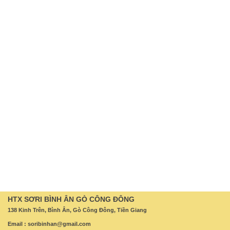
HTX SƠRI BÌNH ÂN GÒ CÔNG ĐÔNG
138 Kinh Trên, Bình Ân, Gò Công Đông, Tiền Giang
Email :
soribinhan@gmail.com