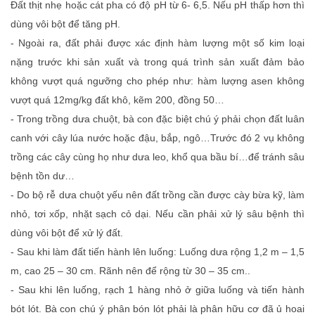
Đất thịt nhẹ hoặc cát pha có độ pH từ 6- 6,5. Nếu pH thấp hơn thì
dùng vôi bột để tăng pH.
- Ngoài ra, đất phải được xác định hàm lượng một số kim loại
nặng trước khi sản xuất và trong quá trình sản xuất đảm bảo
không vượt quá ngưỡng cho phép như: hàm lượng asen không
vượt quá 12mg/kg đất khô, kẽm 200, đồng 50…
- Trong trồng dưa chuột, bà con đặc biệt chú ý phải chọn đất luân
canh với cây lúa nước hoặc đậu, bắp, ngô…Trước đó 2 vụ không
trồng các cây cùng họ như dưa leo, khổ qua bầu bí…để tránh sâu
bệnh tồn dư…
- Do bộ rễ dưa chuột yếu nên đất trồng cần được cày bừa kỹ, làm
nhỏ, tơi xốp, nhặt sạch cỏ dại. Nếu cần phải xử lý sâu bệnh thì
dùng vôi bột để xử lý đất.
- Sau khi làm đất tiến hành lên luống: Luống dưa rộng 1,2 m – 1,5
m, cao 25 – 30 cm. Rãnh nên để rộng từ 30 – 35 cm..
- Sau khi lên luống, rạch 1 hàng nhỏ ở giữa luống và tiến hành
bót lót. Bà con chú ý phân bón lót phải là phân hữu cơ đã ủ hoai