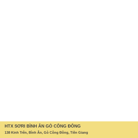
HTX SƠRI BÌNH ÂN GÒ CÔNG ĐÔNG
138 Kinh Trên, Bình Ân, Gò Công Đông, Tiền Giang