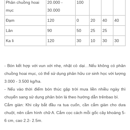
Phân chuồng hoai
20.000 -
100
mục
30.000
Đạm
120
0
20
40
40
Lân
90
50
25
25
Ka li
120
30
10
30
30
- Bón kết hợp với vun xới nhẹ, nhặt cỏ dại…Nếu không có phân
chuồng hoai mục, có thể sử dụng phân hữu cơ sinh học với lượng
3.000 - 3.500 kg/ha.
- Nếu vào thời điểm bón thúc gặp trời mưa liền nhiều ngày thì
chuyển sang sử dụng phân bón lá theo hướng dẫn trênbao bì.
Cắm giàn: Khi cây bắt đầu ra tua cuốn, cần cắm giàn cho dưa
chuột, nên cắm hình chữ A. Cắm cọc cách mỗi gốc cây khoảng 5-
6 cm, cao 2.2- 2.5m.