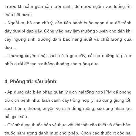
Trước khi cắm giàn cần tưới rãnh, để nước ngấm vào luống rồi
tháo hết nước.
- Ngoài ra, bà con chú ý, cần tiến hành buộc ngọn dưa để tránh
dây dưa bị dập gãy. Công việc này làm thường xuyên cho đến khi
cây ngừng sinh trưởng đảm bảo năng suất và chất lượng quả
dưa….
- Thường xuyên nhặt sạch cỏ ở gốc cây, cắt bỏ những lá già ở
phía dưới để tạo sự thông thoáng cho ruộng dưa.
4. Phòng trừ sâu bệnh:
- Áp dụng các biện pháp quản lý dịch hại tổng hợp IPM để phòng
trừ dịch bệnh như: luân canh cây trồng hợp lý, sử dụng giống tốt,
sạch bệnh, thường xuyên vệ sinh đồng ruộng, sử dụng nhân lực
bắt giết sâu.
- Chỉ sử dụng thuốc bảo vệ thực vật khi thật cần thiết và đảm bảo:
thuốc nằm trong danh mục cho phép, Chọn các thuốc ít độc hại