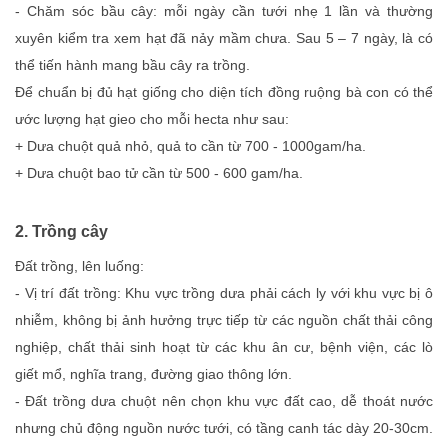
- Chăm sóc bầu cây: mỗi ngày cần tưới nhẹ 1 lần và thường
xuyên kiểm tra xem hạt đã nảy mầm chưa. Sau 5 – 7 ngày, là có
thể tiến hành mang bầu cây ra trồng.
Để chuẩn bị đủ hạt giống cho diện tích đồng ruộng bà con có thể
ước lượng hạt gieo cho mỗi hecta như sau:
+ Dưa chuột quả nhỏ, quả to cần từ 700 - 1000gam/ha.
+ Dưa chuột bao tử cần từ 500 - 600 gam/ha.
2. Trồng cây
Đất trồng, lên luống:
- Vị trí đất trồng: Khu vực trồng dưa phải cách ly với khu vực bị ô
nhiễm, không bị ảnh hưởng trực tiếp từ các nguồn chất thải công
nghiệp, chất thải sinh hoạt từ các khu ân cư, bệnh viện, các lò
giết mổ, nghĩa trang, đường giao thông lớn.
- Đất trồng dưa chuột nên chọn khu vực đất cao, dễ thoát nước
nhưng chủ động nguồn nước tưới, có tầng canh tác dày 20-30cm.