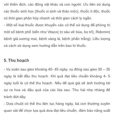
với thiên địch, các động vật khác và con người. Ưu tiên sử dụng
các thuốc sinh học (thuốc vi sinh và thảo mộc), thuốc ít độc, thuốc
có thời gian phân hủy nhanh và thời gian cách ly ngắn.
- Một số loại thuốc được khuyến cáo có thể sử dụng để phòng trị
một số bệnh phổ biến như Vitaco( trị sâu vẽ bùa, bọ trĩ), Ridomin(
bệnh giả sương mai, bệnh vàng lá, bệnh phấn trắng). Liều lượng
và cách sử dụng xem hướng dẫn trên bao bì thuốc.
5. Thu hoạch
- Vụ xuân sau gieo khoảng 40- 45 ngày, vụ đông sau gieo 30 – 35
ngày là bắt đầu thu hoạch. Khi quả đạt tiêu chuẩn khoảng 4- 5
ngày tuổi là có thể thu hoạch. Nếu để quá già sẽ ảnh hưởng tới
sự ra hoa và đậu quả của các lứa sau. Thu hái nhẹ nhàng để
tránh đứt dây.
- Dưa chuột có thể thu liên tục hàng ngày, bà con thường xuyên
quan sát để chọn lựa quả dưa đạt tiêu chuẩn, đảm bảo năng suất