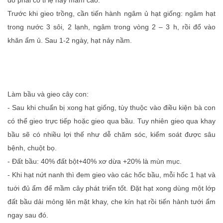
đó phải có tỉ lệ này mầm cao.
Trước khi gieo trồng, cần tiến hành ngâm ủ hạt giống: ngâm hạt
trong nước 3 sôi, 2 lạnh, ngâm trong vòng 2 – 3 h, rồi đổ vào
khăn ẩm ủ. Sau 1-2 ngày, hạt nảy nầm.
Làm bầu và gieo cây con:
- Sau khi chuẩn bị xong hạt giống, tùy thuộc vào điều kiện bà con
có thể gieo trực tiếp hoặc gieo qua bầu. Tuy nhiên gieo qua khay
bầu sẽ có nhiều lợi thế như dễ chăm sóc, kiểm soát được sâu
bệnh, chuột bọ.
- Đất bầu: 40% đất bột+40% xơ dừa +20% là mùn mục.
- Khi hạt nứt nanh thì đem gieo vào các hốc bầu, mỗi hốc 1 hạt và
tuới đủ ẩm để mầm cây phát triển tốt. Đặt hạt xong dùng một lớp
đất bầu dải mỏng lên mặt khay, che kín hạt rồi tiến hành tưới ẩm
ngay sau đó.