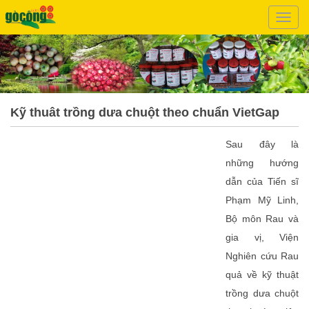
Đây
là
menu
mobil
Kỹ thuât trồng dưa chuột theo chuẩn VietGap
Sau đây là
những hướng
dẫn của Tiến sĩ
Phạm Mỹ Linh,
Bộ môn Rau và
gia vị, Viện
Nghiên cứu Rau
quả về kỹ thuật
trồng dưa chuột